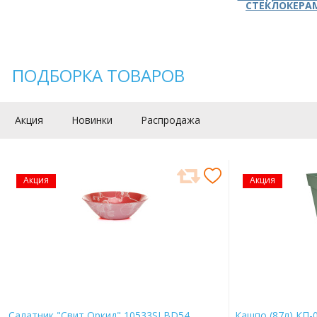
СТЕКЛОКЕРА
ПОДБОРКА ТОВАРОВ
Акция
Новинки
Распродажа
Акция
Акция
Салатник "Свит Оркид" 10533SLBD54
Кашпо (87л) КП-0