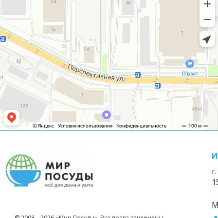
И
г
1
М
© 2008—2026 «Мир Посуды». Все права защищены.