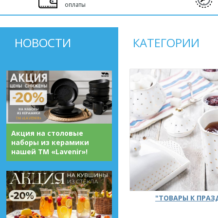
оплаты
НОВОСТИ
КАТЕГОРИИ
Акция на столовые
наборы из керамики
нашей ТМ «Lavenir»!
"ТОВАРЫ К ПРА