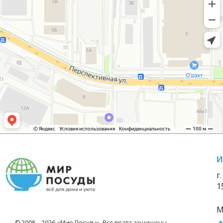
И
г
1
М
© 2008—2026 «Мир Посуды». Все права защищены.