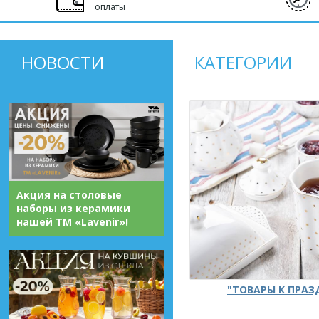
оплаты
НОВОСТИ
КАТЕГОРИИ
Акция на столовые
наборы из керамики
нашей ТМ «Lavenir»!
"ТОВАРЫ К ПРА