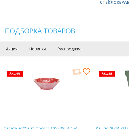
СТЕКЛОКЕРА
ПОДБОРКА ТОВАРОВ
Акция
Новинки
Распродажа
Акция
Акция
Салатник "Свит Оркид" 10533SLBD54
Кашпо (87л) КП-0