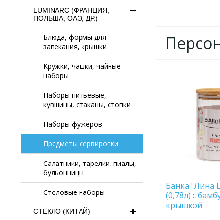
LUMINARC (ФРАНЦИЯ,
ПОЛЬША, ОАЭ, ДР.)
Персо
Блюда, формы для
запекания, крышки
Кружки, чашки, чайные
ДОБАВИТЬ
наборы
В
ИЗБРАННОЕ
Наборы питьевые,
кувшины, стаканы, стопки
Наборы фужеров
Предметы сервировки
Салатники, тарелки, пиалы,
бульонницы
Банка "Лина L
Столовые наборы
(0,78л) с бам
крышкой
СТЕКЛО (КИТАЙ)