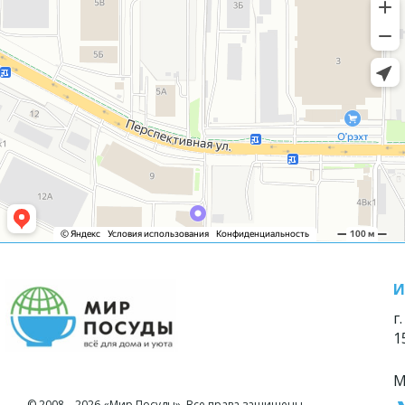
И
г
1
М
© 2008—2026 «Мир Посуды». Все права защищены.