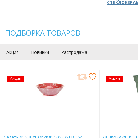
СТЕКЛОКЕРА
ПОДБОРКА ТОВАРОВ
Акция
Новинки
Распродажа
Акция
Акция
Салатник "Свит Оркид" 10533SLBD54
Кашпо (87л) КП-0