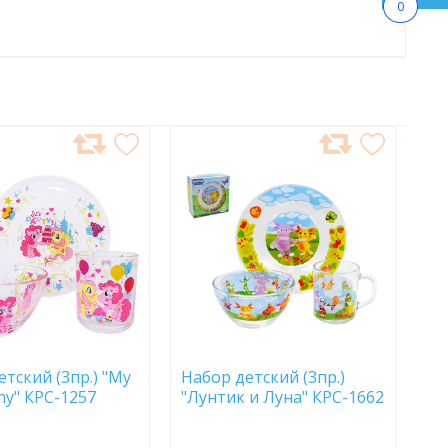
0
АВИТЬ
ДОБАВИТЬ
В
АННОЕ
ИЗБРАННОЕ
етский (3пр.) "My
Набор детский (3пр.)
ony" КРС-1257
"Лунтик и Луна" КРС-1662