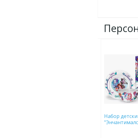
Персо
ДОБАВИТЬ
В
ИЗБРАННОЕ
Набор детский
"Энчантималс