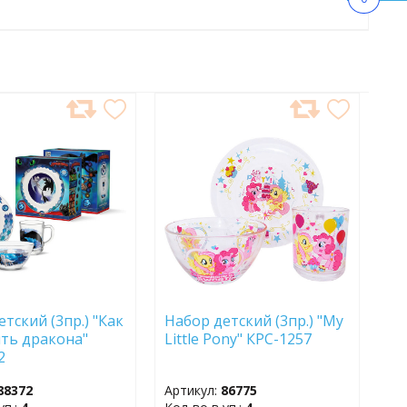
АВИТЬ
ДОБАВИТЬ
В
АННОЕ
ИЗБРАННОЕ
тский (3пр.) "Как
Набор детский (3пр.) "My
ть дракона"
Little Pony" КРС-1257
2
88372
Артикул:
86775