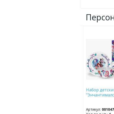
Персо
ДОБАВИТЬ
В
ИЗБРАННОЕ
Набор детский
"Энчантималс
Артикул:
00104