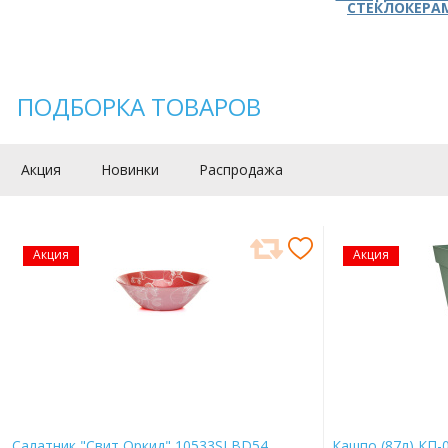
СТЕКЛОКЕРА
ПОДБОРКА ТОВАРОВ
Акция
Новинки
Распродажа
Акция
Акция
Салатник "Свит Оркид" 10533SLBD54
Кашпо (87л) КП-0