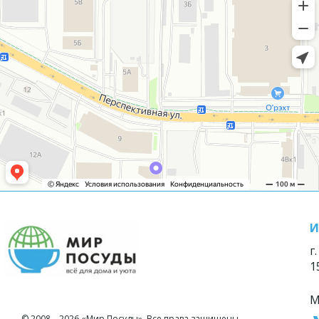
И
г
1
М
© 2008—2026 «Мир Посуды». Все права защищены.