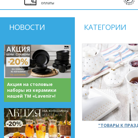
оплаты
НОВОСТИ
КАТЕГОРИИ
Акция на столовые
наборы из керамики
нашей ТМ «Lavenir»!
"ТОВАРЫ К ПРА