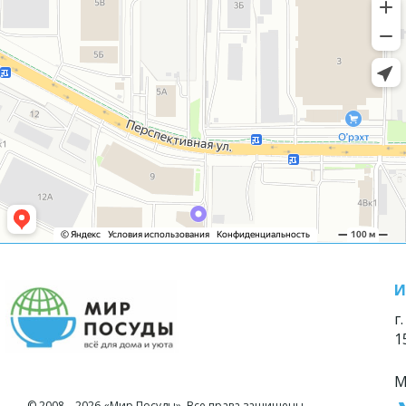
И
г
1
М
© 2008—2026 «Мир Посуды». Все права защищены.