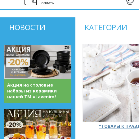
оплаты
НОВОСТИ
КАТЕГОРИИ
Акция на столовые
наборы из керамики
нашей ТМ «Lavenir»!
"ТОВАРЫ К ПРА