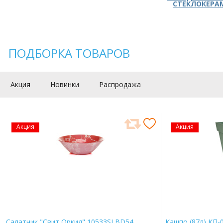
СТЕКЛОКЕРА
ПОДБОРКА ТОВАРОВ
Акция
Новинки
Распродажа
Акция
Акция
Салатник "Свит Оркид" 10533SLBD54
Кашпо (87л) КП-0