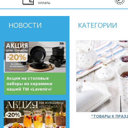
оплаты
НОВОСТИ
КАТЕГОРИИ
Акция на столовые
наборы из керамики
нашей ТМ «Lavenir»!
"ТОВАРЫ К ПРА