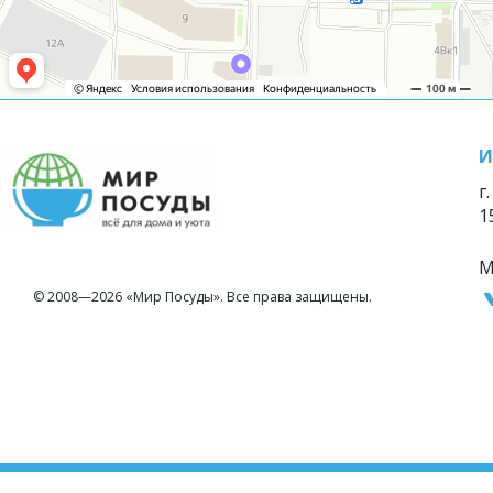
И
г
1
М
© 2008—2026 «Мир Посуды». Все права защищены.