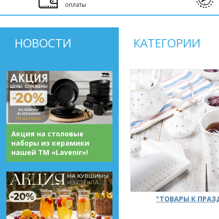
оплаты
НОВОСТИ
КАТЕГОРИИ
Акция на столовые
наборы из керамики
нашей ТМ «Lavenir»!
"ТОВАРЫ К ПРА