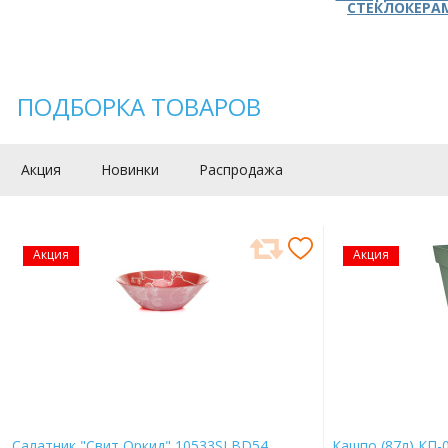
СТЕКЛОКЕРА
ПОДБОРКА ТОВАРОВ
Акция
Новинки
Распродажа
Акция
Акция
Салатник "Свит Оркид" 10533SLBD54
Кашпо (87л) КП-0