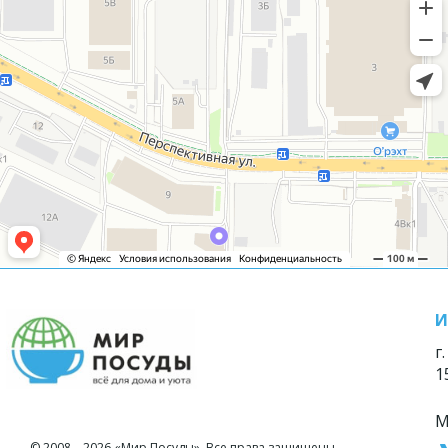
И
г
1
М
© 2008—2026 «Мир Посуды». Все права защищены.