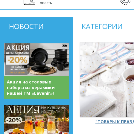
оплаты
НОВОСТИ
КАТЕГОРИИ
Акция на столовые
наборы из керамики
нашей ТМ «Lavenir»!
"ТОВАРЫ К ПРА