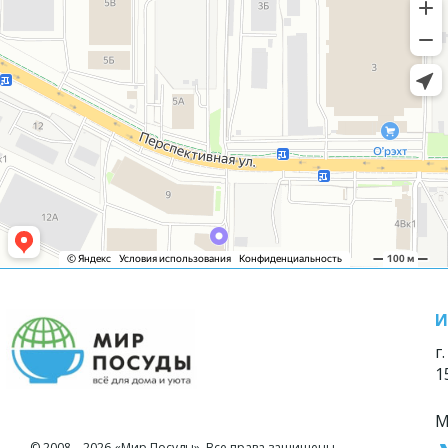
И
г
1
М
© 2008—2026 «Мир Посуды». Все права защищены.