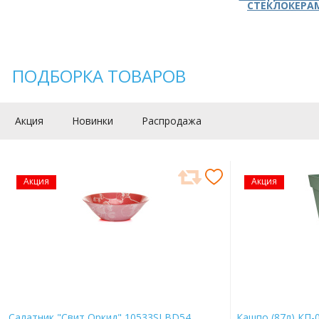
СТЕКЛОКЕРА
ПОДБОРКА ТОВАРОВ
Акция
Новинки
Распродажа
Акция
Акция
Салатник "Свит Оркид" 10533SLBD54
Кашпо (87л) КП-0