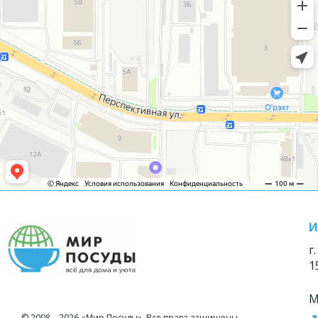
И
г
1
М
© 2008—2026 «Мир Посуды». Все права защищены.