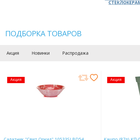
СТЕКЛОКЕРА
ПОДБОРКА ТОВАРОВ
Акция
Новинки
Распродажа
Акция
Акция
Салатник "Свит Оркид" 10533SLBD54
Кашпо (87л) КП-0