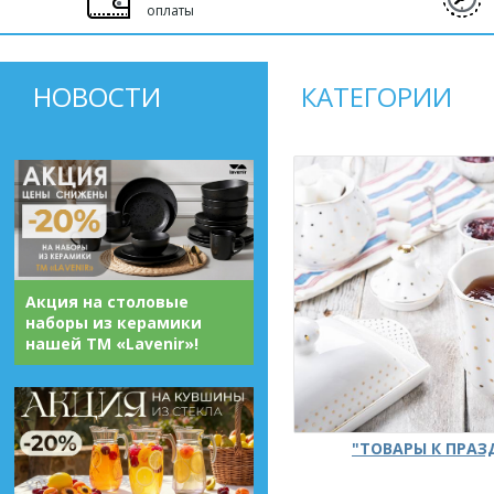
оплаты
НОВОСТИ
КАТЕГОРИИ
Акция на столовые
наборы из керамики
нашей ТМ «Lavenir»!
"ТОВАРЫ К ПРА