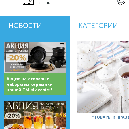
оплаты
НОВОСТИ
КАТЕГОРИИ
Акция на столовые
наборы из керамики
нашей ТМ «Lavenir»!
"ТОВАРЫ К ПРА