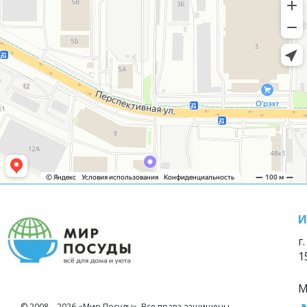
И
г
1
М
© 2008—2026 «Мир Посуды». Все права защищены.