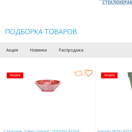
СТЕКЛОКЕРА
ПОДБОРКА ТОВАРОВ
Акция
Новинки
Распродажа
Акция
Акция
Салатник "Свит Оркид" 10533SLBD54
Кашпо (87л) КП-0