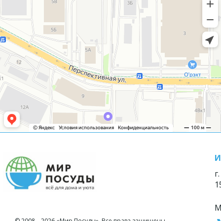
И
г
1
М
© 2008—2026 «Мир Посуды». Все права защищены.