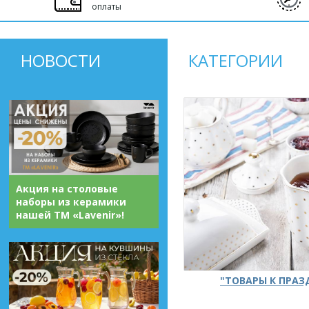
оплаты
НОВОСТИ
КАТЕГОРИИ
Акция на столовые
наборы из керамики
нашей ТМ «Lavenir»!
"ТОВАРЫ К ПРА