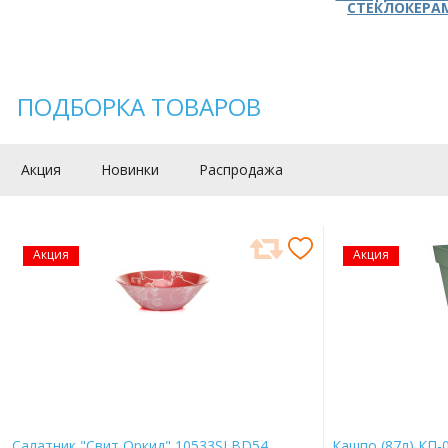
СТЕКЛОКЕРА
ПОДБОРКА ТОВАРОВ
Акция
Новинки
Распродажа
Акция
Акция
Салатник "Свит Оркид" 10533SLBD54
Кашпо (87л) КП-0