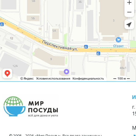
И
г
1
М
© 2008—2026 «Мир Посуды». Все права защищены.