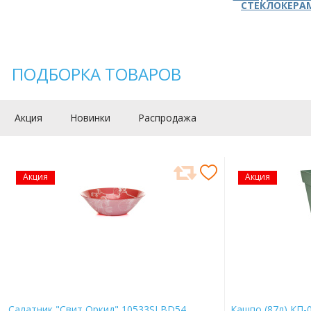
СТЕКЛОКЕРА
ПОДБОРКА ТОВАРОВ
Акция
Новинки
Распродажа
Акция
Акция
Салатник "Свит Оркид" 10533SLBD54
Кашпо (87л) КП-0