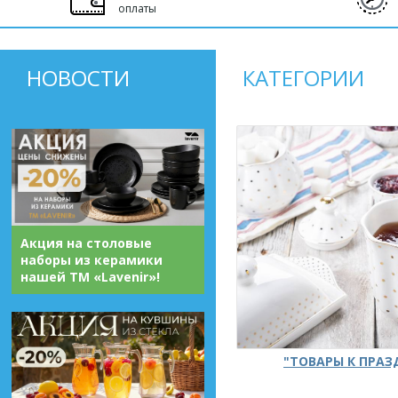
оплаты
НОВОСТИ
КАТЕГОРИИ
Акция на столовые
наборы из керамики
нашей ТМ «Lavenir»!
"ТОВАРЫ К ПРА