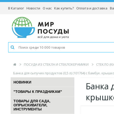
В Каталог
Новости
О нас
Как купить?
Оплата и доставка
Ва
ПОСУДА ИЗ СТЕКЛА И СТЕКЛОКЕРАМИКИ
СТЕКЛО (К
Банка для сыпучих продуктов (0,5 л) (101764) с бамбук. крышк
НОВИНКИ
Банка д
"ТОВАРЫ К ПРАЗДНИКАМ"
крышк
ТОВАРЫ ДЛЯ САДА,
ОПРЫСКИВАТЕЛИ,
ИНСТРУМЕНТЫ