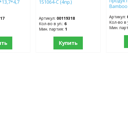
продукт
*13,7*4,7
151064-C (4пр.)
Bamboo 
бамбуко
Артикул:
717
Артикул:
00119318
Кол-во в 
Кол-во в уп.:
6
Мин. пар
Мин. партия:
1
ить
Купить