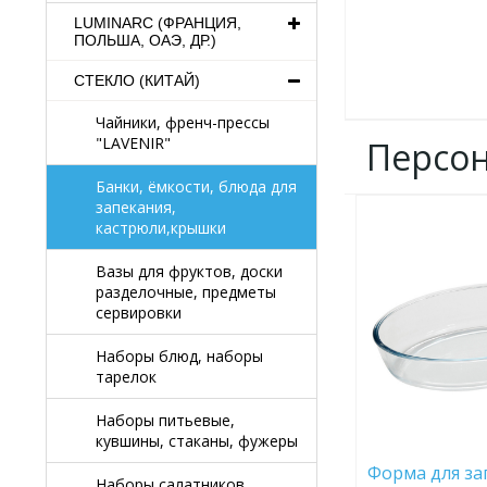
LUMINARC (ФРАНЦИЯ,
ПОЛЬША, ОАЭ, ДР.)
СТЕКЛО (КИТАЙ)
Чайники, френч-прессы
"LAVENIR"
Персо
Банки, ёмкости, блюда для
запекания,
ДОБАВИТЬ
кастрюли,крышки
В
ИЗБРАННОЕ
Вазы для фруктов, доски
разделочные, предметы
сервировки
Наборы блюд, наборы
тарелок
Наборы питьевые,
кувшины, стаканы, фужеры
Форма для за
Наборы салатников