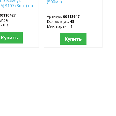
ов Бамбук
(500мл)
AJB107 (3шт.) на
вой подставке
00110427
Артикул:
00118947
уп.:
6
Кол-во в уп.:
48
тия:
1
Мин. партия:
1
Купить
Купить