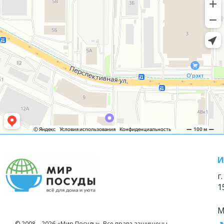
И
г
1
М
© 2008—2026 «Мир Посуды». Все права защищены.