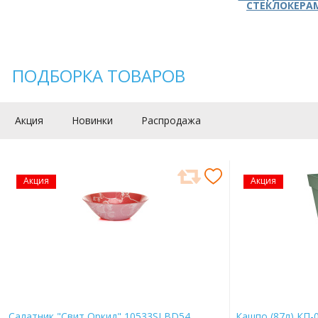
СТЕКЛОКЕРА
ПОДБОРКА ТОВАРОВ
Акция
Новинки
Распродажа
Акция
Акция
Салатник "Свит Оркид" 10533SLBD54
Кашпо (87л) КП-0