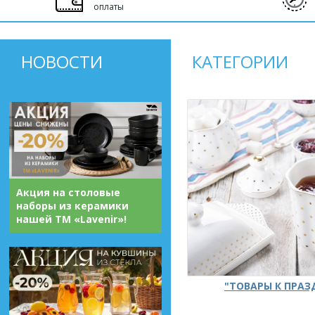
оплаты
НОВОСТИ
КАТЕГОРИИ
Акция на столовые
наборы из керамики
нашей ТМ «Lavenir»!
"ТОВАРЫ К ПРА