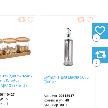
АВИТЬ
ДОБАВИТЬ
В
АННОЕ
ИЗБРАННОЕ
0
0
анок для сыпучих
Бутылка для масла 5695
ов Бамбук
(500мл)
AJB107 (3шт.) на
вой подставке
00110427
Артикул:
00118947
уп.:
6
Кол-во в уп.:
48
тия:
1
Мин. партия:
1