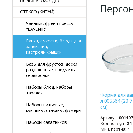
ПОЛЬША, ОАЭ, ДР.)
Персо
СТЕКЛО (КИТАЙ)
Чайники, френч-прессы
ДОБАВИТЬ
"LAVENIR"
В
ИЗБРАННОЕ
Банки, ёмкости, блюда для
запекания,
кастрюли,крышки
Вазы для фруктов, доски
разделочные, предметы
сервировки
Наборы блюд, наборы
тарелок
Форма для за
л 005564 (20,7
Наборы питьевые,
см)
кувшины, стаканы, фужеры
Артикул:
00119
Наборы салатников
Кол-во в уп.:
24
Мин. партия:
1