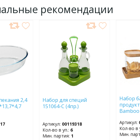
нальные рекомендации
ДОБАВИТЬ
ДОБ
В
В
ИЗБРАННОЕ
ИЗБР
Набор б
пекания 2,4
Набор для специй
продукт
*13,7*4,7
151064-C (4пр.)
Bamboo 
бамбуко
Артикул:
717
Артикул:
00119318
Кол-во в 
Кол-во в уп.:
6
Мин. пар
Мин. партия:
1