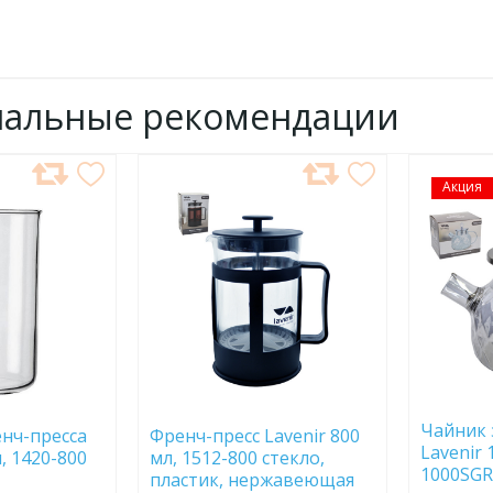
нальные рекомендации
ДОБАВИТЬ
Акция
ДОБ
В
В
ИЗБРАННОЕ
ИЗБР
Чайник
енч-пресса
Френч-пресс Lavenir 800
Lavenir 
л, 1420-800
мл, 1512-800 стекло,
1000SGR
пластик, нержавеющая