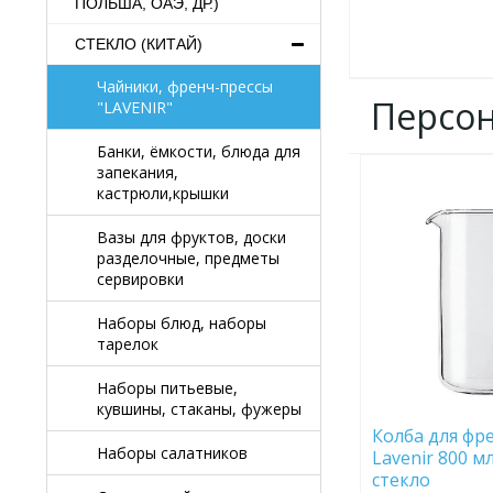
ПОЛЬША, ОАЭ, ДР.)
СТЕКЛО (КИТАЙ)
Чайники, френч-прессы
Персо
"LAVENIR"
Банки, ёмкости, блюда для
запекания,
ДОБАВИТЬ
кастрюли,крышки
В
ИЗБРАННОЕ
Вазы для фруктов, доски
разделочные, предметы
сервировки
Наборы блюд, наборы
тарелок
Наборы питьевые,
кувшины, стаканы, фужеры
Колба для фр
Наборы салатников
Lavenir 800 м
стекло