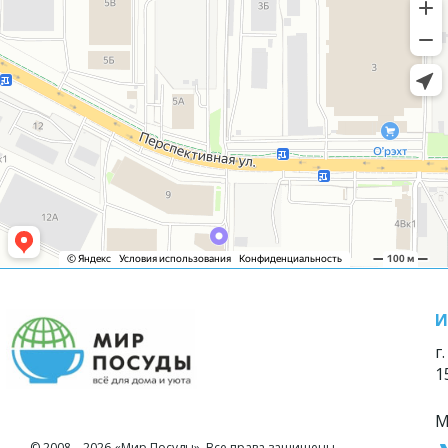
И
г
1
М
© 2008—2026 «Мир Посуды». Все права защищены.