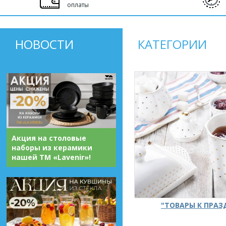
оплаты
НОВОСТИ
КАТЕГОРИИ
Акция на столовые
наборы из керамики
нашей ТМ «Lavenir»!
"ТОВАРЫ К ПРА