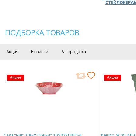
СТЕКЛОКЕРА
ПОДБОРКА ТОВАРОВ
Акция
Новинки
Распродажа
Акция
Акция
Салатник "Свит Оркид" 10533SLBD54
Кашпо (87л) КП-0