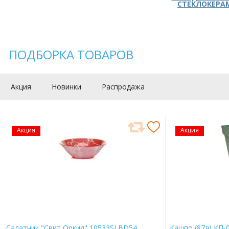
СТЕКЛОКЕРА
ПОДБОРКА ТОВАРОВ
Акция
Новинки
Распродажа
Акция
Акция
Салатник "Свит Оркид" 10533SLBD54
Кашпо (87л) КП-0