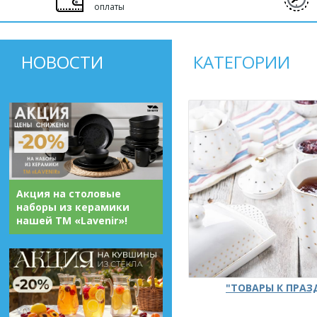
оплаты
НОВОСТИ
КАТЕГОРИИ
Акция на столовые
наборы из керамики
нашей ТМ «Lavenir»!
"ТОВАРЫ К ПРА