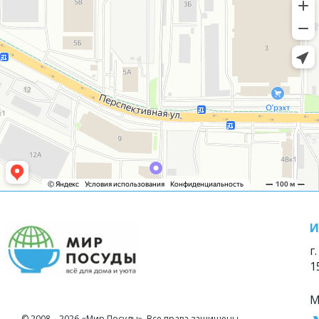
И
г
1
М
© 2008—2026 «Мир Посуды». Все права защищены.