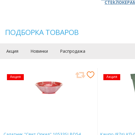
СТЕКЛОКЕРА
ПОДБОРКА ТОВАРОВ
Акция
Новинки
Распродажа
Акция
Акция
Салатник "Свит Оркид" 10533SLBD54
Кашпо (87л) КП-0