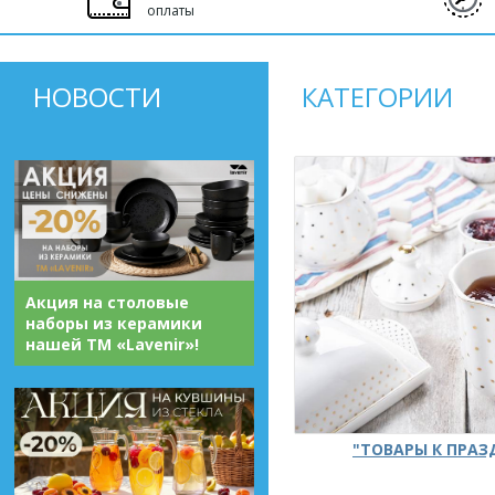
оплаты
НОВОСТИ
КАТЕГОРИИ
Акция на столовые
наборы из керамики
нашей ТМ «Lavenir»!
"ТОВАРЫ К ПРА