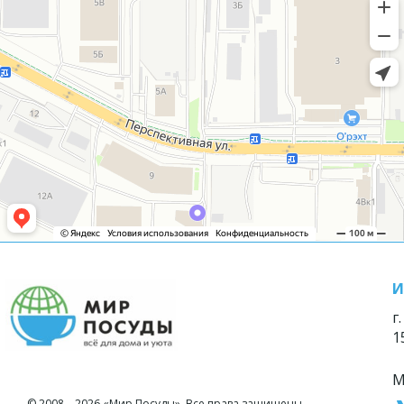
И
г
1
М
© 2008—2026 «Мир Посуды». Все права защищены.