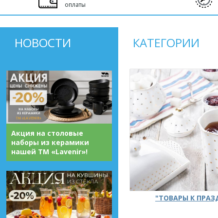
оплаты
НОВОСТИ
КАТЕГОРИИ
Акция на столовые
наборы из керамики
нашей ТМ «Lavenir»!
"ТОВАРЫ К ПРА