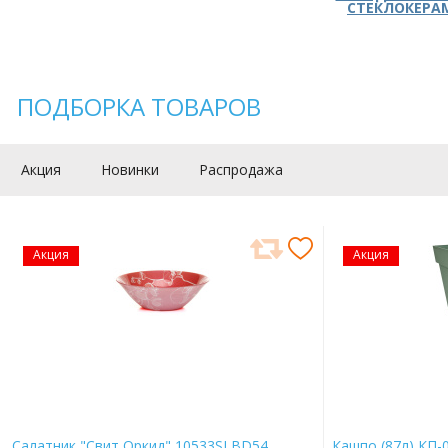
СТЕКЛОКЕРА
ПОДБОРКА ТОВАРОВ
Акция
Новинки
Распродажа
Акция
Акция
Салатник "Свит Оркид" 10533SLBD54
Кашпо (87л) КП-0