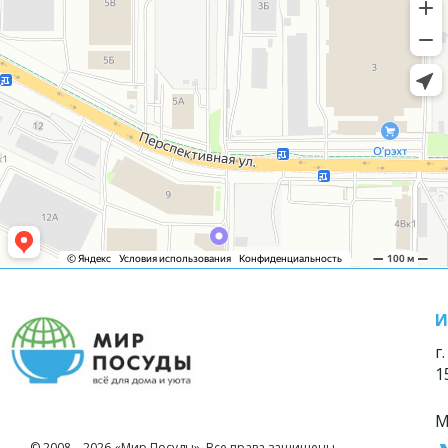
И
г
1
М
© 2008—2026 «Мир Посуды». Все права защищены.