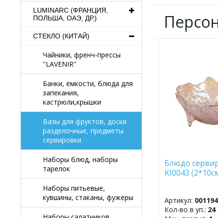
LUMINARC (ФРАНЦИЯ,
Персо
ПОЛЬША, ОАЭ, ДР.)
СТЕКЛО (КИТАЙ)
ДОБАВИТЬ
Чайники, френч-прессы
В
"LAVENIR"
ИЗБРАННОЕ
Банки, ёмкости, блюда для
запекания,
кастрюли,крышки
Вазы для фруктов, доски
разделочные, предметы
сервировки
Наборы блюд, наборы
Блюдо серви
тарелок
KI0043 (2*10
Наборы питьевые,
кувшины, стаканы, фужеры
Артикул:
00119
Кол-во в уп.:
24
Наборы салатников