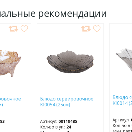
нальные рекомендации
ДОБАВИТЬ
ДОБ
В
В
ИЗБРАННОЕ
ИЗБР
Блюдо 
ровочное
Блюдо сервировочное
KI0014 
см)
KI0054 (25см)
Артикул:
483
Артикул:
00119485
Кол-во в 
Кол-во в уп.:
24
Мин. пар