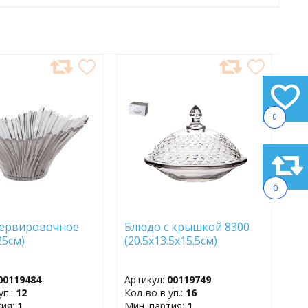
АВИТЬ
ДОБАВИТЬ
В
АННОЕ
ИЗБРАННОЕ
0
0
сервировочное
Блюдо с крышкой 8300
(25см)
(20.5х13.5х15.5см)
00119484
Артикул:
00119749
уп.:
12
Кол-во в уп.:
16
тия:
1
Мин. партия:
1