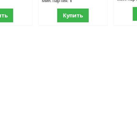
Мин. партия:
1
ить
Купить