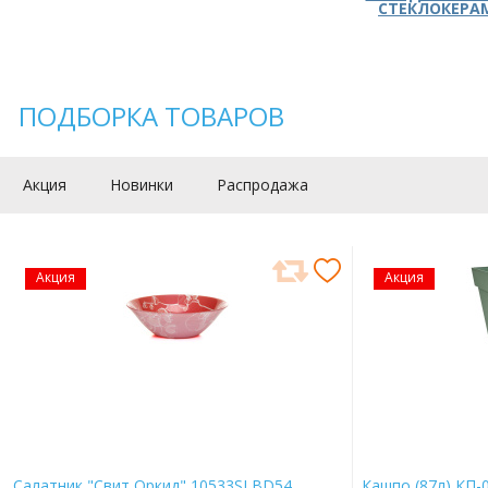
СТЕКЛОКЕРА
ПОДБОРКА ТОВАРОВ
Акция
Новинки
Распродажа
Акция
Акция
Салатник "Свит Оркид" 10533SLBD54
Кашпо (87л) КП-0