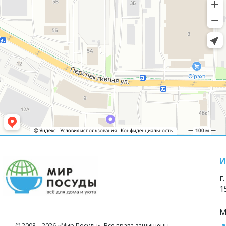
И
г
1
М
© 2008—2026 «Мир Посуды». Все права защищены.