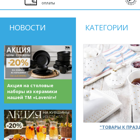
оплаты
НОВОСТИ
КАТЕГОРИИ
Акция на столовые
наборы из керамики
нашей ТМ «Lavenir»!
"ТОВАРЫ К ПРА