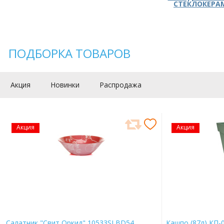
СТЕКЛОКЕРА
ПОДБОРКА ТОВАРОВ
Акция
Новинки
Распродажа
Акция
Акция
Салатник "Свит Оркид" 10533SLBD54
Кашпо (87л) КП-0