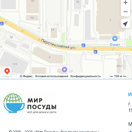
И
г
1
М
© 2008—2026 «Мир Посуды». Все права защищены.