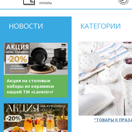
оплаты
НОВОСТИ
КАТЕГОРИИ
Акция на столовые
наборы из керамики
нашей ТМ «Lavenir»!
"ТОВАРЫ К ПРА