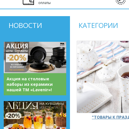
оплаты
НОВОСТИ
КАТЕГОРИИ
Акция на столовые
наборы из керамики
нашей ТМ «Lavenir»!
"ТОВАРЫ К ПРА