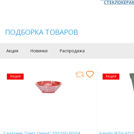
СТЕКЛОКЕРА
ПОДБОРКА ТОВАРОВ
Акция
Новинки
Распродажа
Акция
Акция
Салатник "Свит Оркид" 10533SLBD54
Кашпо (87л) КП-0