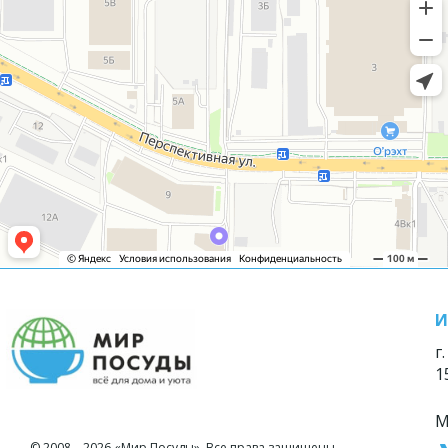
И
г
1
М
© 2008—2026 «Мир Посуды». Все права защищены.