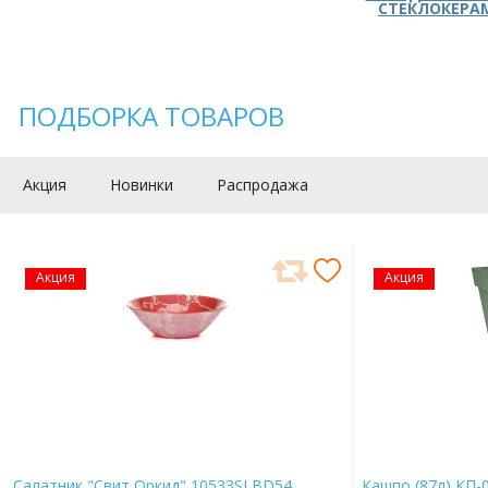
СТЕКЛОКЕРА
ПОДБОРКА ТОВАРОВ
Акция
Новинки
Распродажа
Акция
Акция
Салатник "Свит Оркид" 10533SLBD54
Кашпо (87л) КП-0