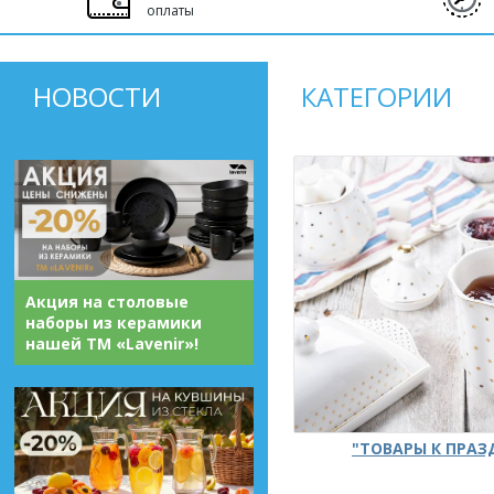
оплаты
НОВОСТИ
КАТЕГОРИИ
Акция на столовые
наборы из керамики
нашей ТМ «Lavenir»!
"ТОВАРЫ К ПРА