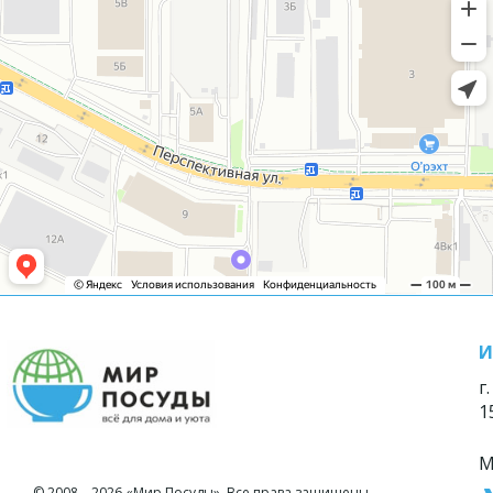
И
г
1
М
© 2008—2026 «Мир Посуды». Все права защищены.