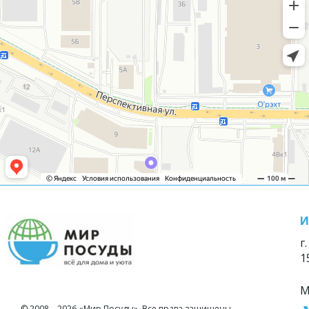
И
г
1
М
© 2008—2026 «Мир Посуды». Все права защищены.