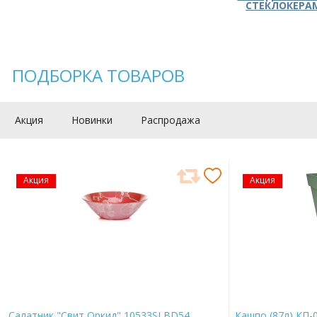
СТЕКЛОКЕРА
ПОДБОРКА ТОВАРОВ
Акция
Новинки
Распродажа
Акция
Акция
Салатник "Свит Оркид" 10533SLBD54
Кашпо (87л) КП-0