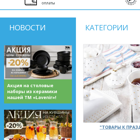
оплаты
НОВОСТИ
КАТЕГОРИИ
Акция на столовые
наборы из керамики
нашей ТМ «Lavenir»!
"ТОВАРЫ К ПРА