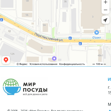
И
г
1
М
© 2008—2026 «Мир Посуды». Все права защищены.