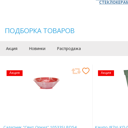
СТЕКЛОКЕРА
ПОДБОРКА ТОВАРОВ
Акция
Новинки
Распродажа
Акция
Акция
Салатник "Свит Оркид" 10533SLBD54
Кашпо (87л) КП-0