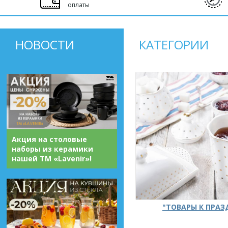
оплаты
НОВОСТИ
КАТЕГОРИИ
Акция на столовые
наборы из керамики
нашей ТМ «Lavenir»!
"ТОВАРЫ К ПРА