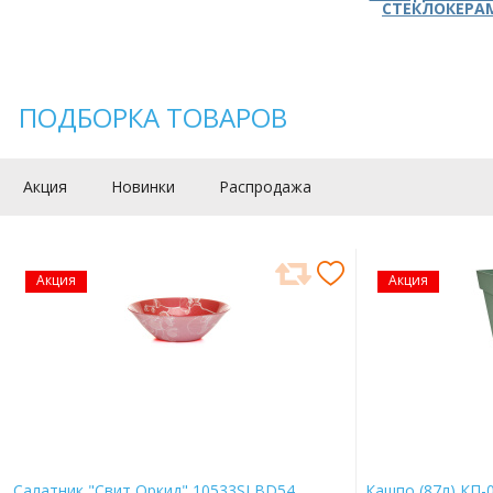
СТЕКЛОКЕРА
ПОДБОРКА ТОВАРОВ
Акция
Новинки
Распродажа
Акция
Акция
Салатник "Свит Оркид" 10533SLBD54
Кашпо (87л) КП-0