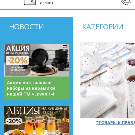
оплаты
НОВОСТИ
КАТЕГОРИИ
Акция на столовые
наборы из керамики
нашей ТМ «Lavenir»!
"ТОВАРЫ К ПРА