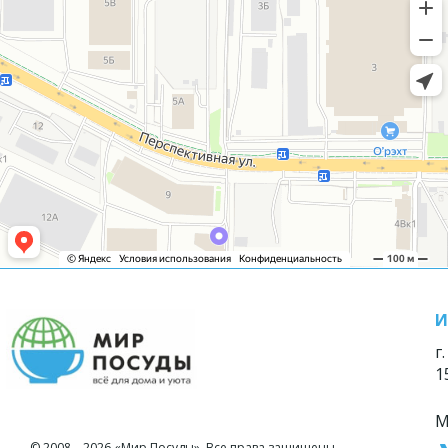
И
г
1
М
© 2008—2026 «Мир Посуды». Все права защищены.