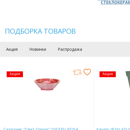
СТЕКЛОКЕРА
ПОДБОРКА ТОВАРОВ
Акция
Новинки
Распродажа
Акция
Акция
Салатник "Свит Оркид" 10533SLBD54
Кашпо (87л) КП-0