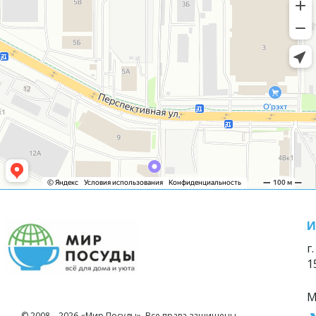
И
г
1
М
© 2008—2026 «Мир Посуды». Все права защищены.