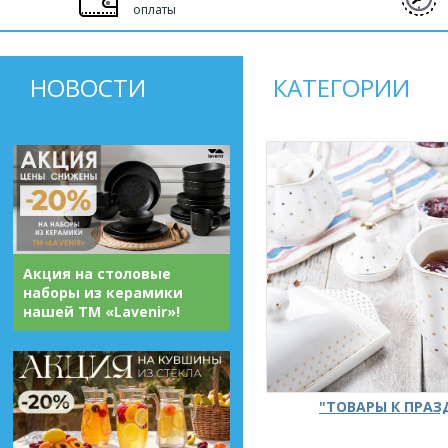
оплаты
НОВОСТИ
КАТЕГОРИИ
Акция на столовые
наборы из керамики
нашей ТМ «Lavenir»!
"ТОВАРЫ К ПРА