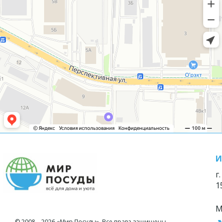
И
г
1
М
© 2008—2026 «Мир Посуды». Все права защищены.