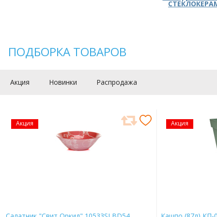
СТЕКЛОКЕРА
ПОДБОРКА ТОВАРОВ
Акция
Новинки
Распродажа
Акция
Акция
Салатник "Свит Оркид" 10533SLBD54
Кашпо (87л) КП-0