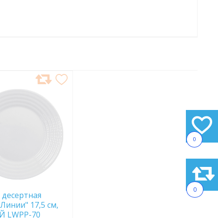
АВИТЬ
АННОЕ
0
0
 десертная
"Линии" 17,5 см,
Й LWPP-70