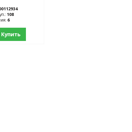
стеклокерам.
00112934
уп.:
108
тия:
6
Купить