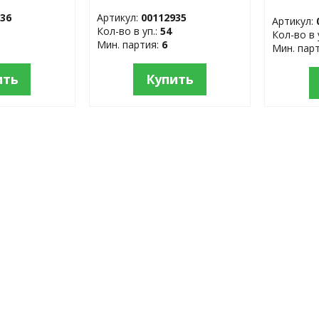
ика
стеклокерамика
WHITE 
936
Артикул:
00112935
Артикул:
Кол-во в уп.:
54
Кол-во в 
Мин. партия:
6
Мин. пар
ить
Купить