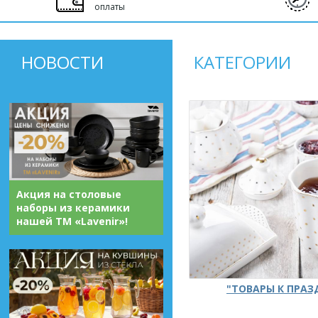
оплаты
НОВОСТИ
КАТЕГОРИИ
Акция на столовые
наборы из керамики
нашей ТМ «Lavenir»!
"ТОВАРЫ К ПРА