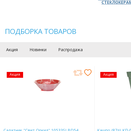
СТЕКЛОКЕРА
ПОДБОРКА ТОВАРОВ
Акция
Новинки
Распродажа
Акция
Акция
Салатник "Свит Оркид" 10533SLBD54
Кашпо (87л) КП-0