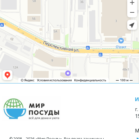
И
г
1
М
© 2008—2026 «Мир Посуды». Все права защищены.