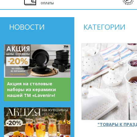
оплаты
НОВОСТИ
КАТЕГОРИИ
Акция на столовые
наборы из керамики
нашей ТМ «Lavenir»!
"ТОВАРЫ К ПРА