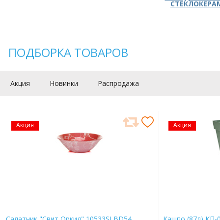
СТЕКЛОКЕРА
ПОДБОРКА ТОВАРОВ
Акция
Новинки
Распродажа
Акция
Акция
Салатник "Свит Оркид" 10533SLBD54
Кашпо (87л) КП-0