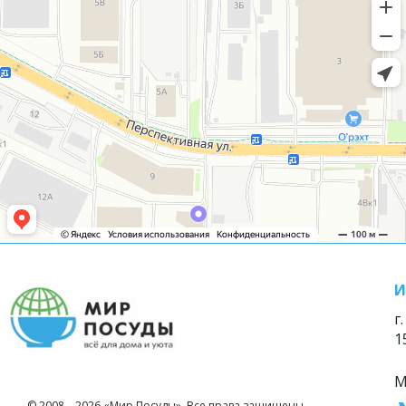
И
г
1
М
© 2008—2026 «Мир Посуды». Все права защищены.