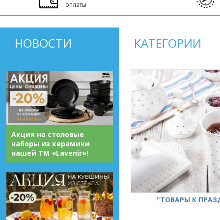
оплаты
НОВОСТИ
КАТЕГОРИИ
Акция на столовые
наборы из керамики
нашей ТМ «Lavenir»!
"ТОВАРЫ К ПРА