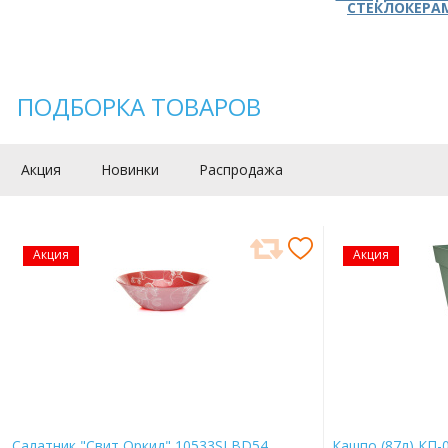
СТЕКЛОКЕРА
ПОДБОРКА ТОВАРОВ
Акция
Новинки
Распродажа
Акция
Акция
Салатник "Свит Оркид" 10533SLBD54
Кашпо (87л) КП-0