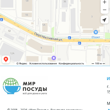
И
г
1
М
© 2008—2026 «Мир Посуды». Все права защищены.