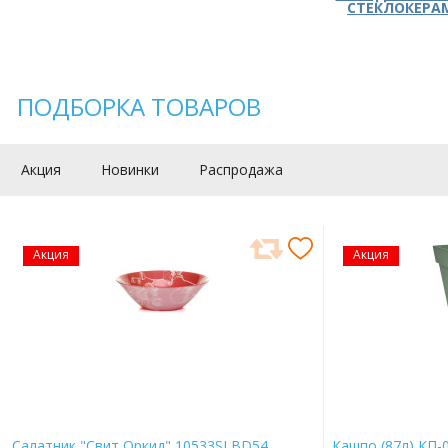
СТЕКЛОКЕРА
ПОДБОРКА ТОВАРОВ
Акция
Новинки
Распродажа
Акция
Акция
Салатник "Свит Оркид" 10533SLBD54
Кашпо (87л) КП-0