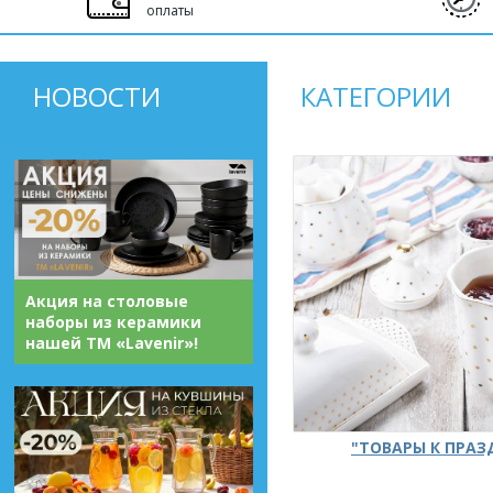
оплаты
НОВОСТИ
КАТЕГОРИИ
Акция на столовые
наборы из керамики
нашей ТМ «Lavenir»!
"ТОВАРЫ К ПРА