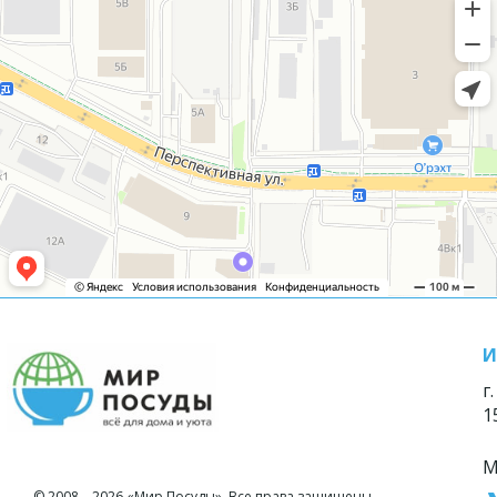
И
г
1
М
© 2008—2026 «Мир Посуды». Все права защищены.