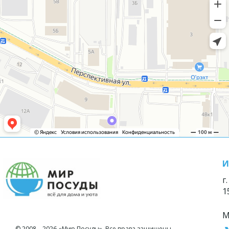
И
г
1
М
© 2008—2026 «Мир Посуды». Все права защищены.