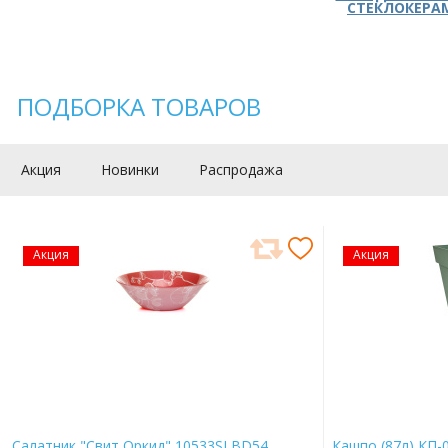
СТЕКЛОКЕРА
ПОДБОРКА ТОВАРОВ
Акция
Новинки
Распродажа
Акция
Акция
Салатник "Свит Оркид" 10533SLBD54
Кашпо (87л) КП-0