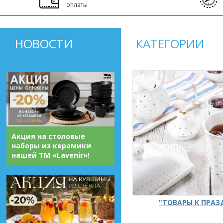
оплаты
НОВОСТИ
КАТЕГОРИИ
Акция на столовые
наборы из керамики
нашей ТМ «Lavenir»!
"ТОВАРЫ К ПРА