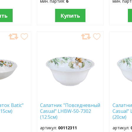
мин. партия:
6
мин. пар
ить
Купить
ДОБАВИТЬ
ДОБ
В
В
ИЗБРАННОЕ
ИЗБР
ток Batic"
Салатник "Повседневный
Салатни
15см)
Casual" LHBW-50-7302
Casual"
(12.5см)
(20см)
артикул:
00112311
артикул: