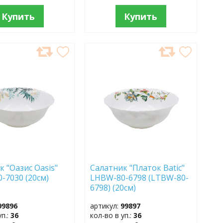
Купить
Купить
АВИТЬ
ДОБАВИТЬ
В
АННОЕ
ИЗБРАННОЕ
к "Оазис Oasis"
Салатник "Платок Batic"
-7030 (20см)
LHBW-80-6798 (LTBW-80-
6798) (20см)
99896
артикул:
99897
уп.:
36
кол-во в уп.:
36