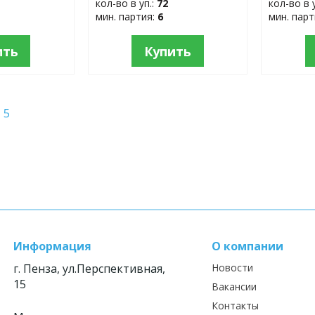
кол-во в уп.:
72
кол-во в 
мин. партия:
6
мин. пар
ить
Купить
5
Информация
О компании
г. Пенза, ул.Перспективная,
Новости
15
Вакансии
Контакты