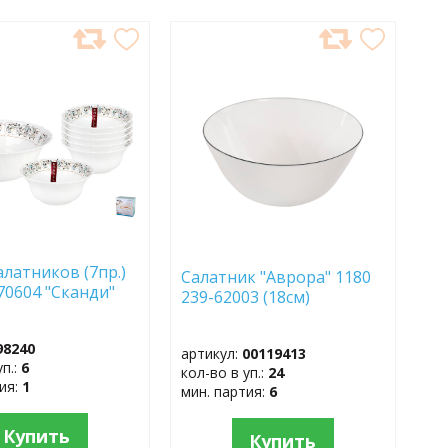
АВИТЬ
ДОБАВИТЬ
В
АННОЕ
ИЗБРАННОЕ
алатников (7пр.)
Салатник "Аврора" 1180
70604 "Сканди"
239-62003 (18см)
98240
артикул:
00119413
уп.:
6
кол-во в уп.:
24
тия:
1
мин. партия:
6
Купить
Купить