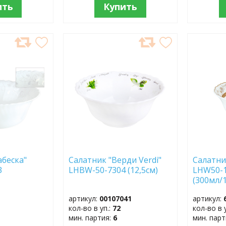
ить
Купить
ДОБАВИТЬ
ДОБ
В
В
ИЗБРАННОЕ
ИЗБР
абеска"
Салатник "Верди Verdi"
Салатни
3
LHBW-50-7304 (12,5см)
LHW50-
)
(300мл/1
артикул:
00107041
артикул:
кол-во в уп.:
72
кол-во в 
мин. партия:
6
мин. пар