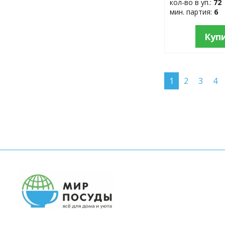
кол-во в уп.:
72
мин. партия:
6
Куп
1
2
3
4