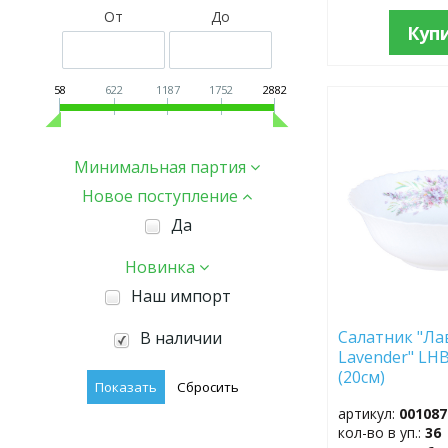
От
До
Куп
58
622
1187
1752
2882
ДОБАВИТЬ
В
ИЗБРАННОЕ
Минимальная партия
Новое поступление
Да
Новинка
Наш импорт
Салатник "Ла
В наличии
Lavender" LH
(20см)
артикул:
001087
кол-во в уп.:
36