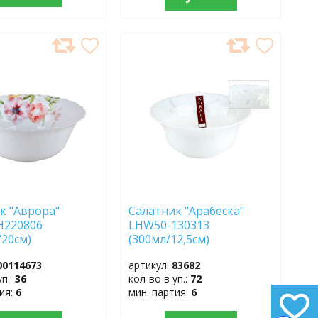
АВИТЬ
ДОБАВИТЬ
В
АННОЕ
ИЗБРАННОЕ
к "Аврора"
Салатник "Арабеска"
H220806
LHW50-130313
/20см)
(300мл/12,5см)
00114673
артикул:
83682
уп.:
36
кол-во в уп.:
72
тия:
6
мин. партия:
6