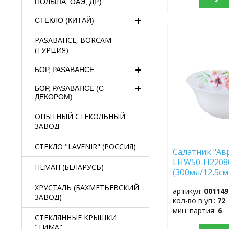
ПОЛЬША, ОАЭ, ДР.)
СТЕКЛО (КИТАЙ)
ДОБАВИТЬ
PASABAHCE, BORCAM
В
(ТУРЦИЯ)
ИЗБРАННОЕ
БОР, PASABAHCE
БОР, PASABAHCE (С
ДЕКОРОМ)
ОПЫТНЫЙ СТЕКОЛЬНЫЙ
ЗАВОД
СТЕКЛО "LAVENIR" (РОССИЯ)
Салатник "Ав
LHW50-H2208
НЕМАН (БЕЛАРУСЬ)
(300мл/12,5см
ХРУСТАЛЬ (БАХМЕТЬЕВСКИЙ
артикул:
001149
ЗАВОД)
кол-во в уп.:
72
мин. партия:
6
СТЕКЛЯННЫЕ КРЫШКИ
"ТИМА"