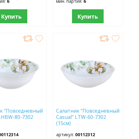
тия:
6
мин. партия:
6
Купить
Купить
АВИТЬ
ДОБАВИТЬ
В
АННОЕ
ИЗБРАННОЕ
к "Повседневный
Салатник "Повседневный
 LHBW-80-7302
Casual" LTW-60-7302
(15см)
00112314
артикул:
00112312