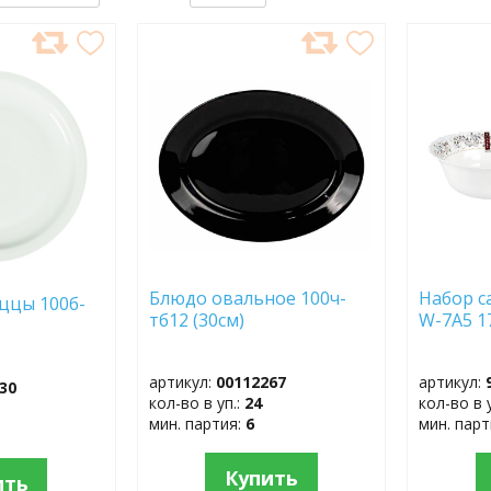
ДОБАВИТЬ
ДОБ
В
В
ИЗБРАННОЕ
ИЗБР
Блюдо овальное 100ч-
Набор с
ццы 100б-
тб12 (30см)
W-7A5 1
)
артикул:
00112267
артикул:
30
кол-во в уп.:
24
кол-во в 
мин. партия:
6
мин. пар
Купить
ить