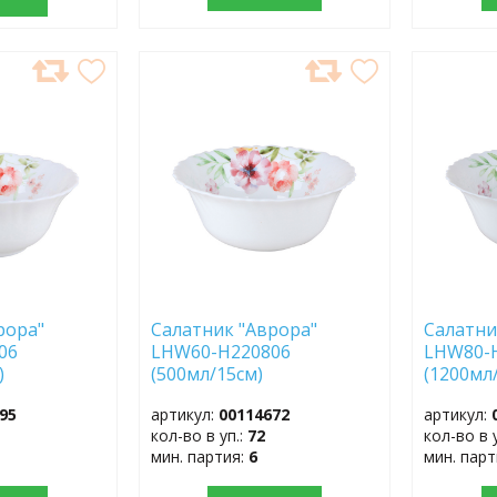
ДОБАВИТЬ
ДОБ
В
В
ИЗБРАННОЕ
ИЗБР
рора"
Салатник "Аврора"
Салатни
06
LHW60-H220806
LHW80-
)
(500мл/15см)
(1200мл
95
артикул:
00114672
артикул:
кол-во в уп.:
72
кол-во в 
мин. партия:
6
мин. пар