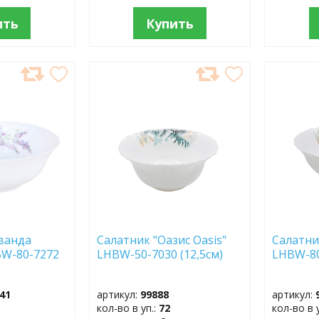
ить
Купить
ДОБАВИТЬ
ДОБ
В
В
ИЗБРАННОЕ
ИЗБР
ванда
Салатник "Оазис Oasis"
Салатни
BW-80-7272
LHBW-50-7030 (12,5см)
LHBW-80
41
артикул:
99888
артикул:
кол-во в уп.:
72
кол-во в 