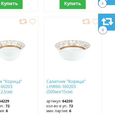
Купить
Купить
0
АВИТЬ
ДОБАВИТЬ
В
0
АННОЕ
ИЗБРАННОЕ
к "Корица"
Салатник "Корица"
160203
LHW60-160203
2,5см)
(500мл/15см)
64229
артикул:
64230
уп.:
72
кол-во в уп.:
72
тия:
6
мин. партия:
6