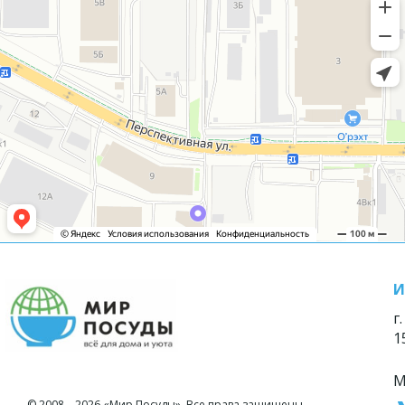
И
г
1
М
© 2008—2026 «Мир Посуды». Все права защищены.