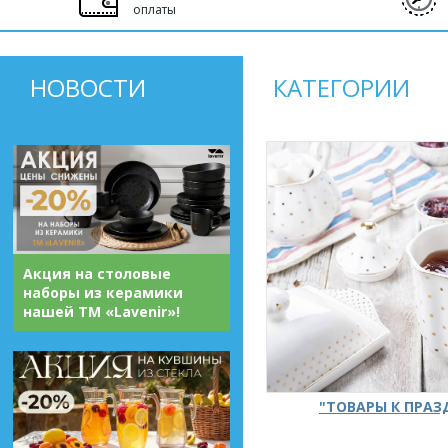
оплаты
НОВОСТИ
КАТЕГОРИИ
Акция на столовые
наборы из керамики
нашей ТМ «Lavenir»!
"ТОВАРЫ К ПРА