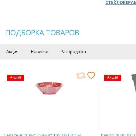
СТЕКЛОКЕРА
ПОДБОРКА ТОВАРОВ
Акция
Новинки
Распродажа
Акция
Акция
Салатник "Свит Оркид" 10533SLBD54
Кашпо (87л) КП-0