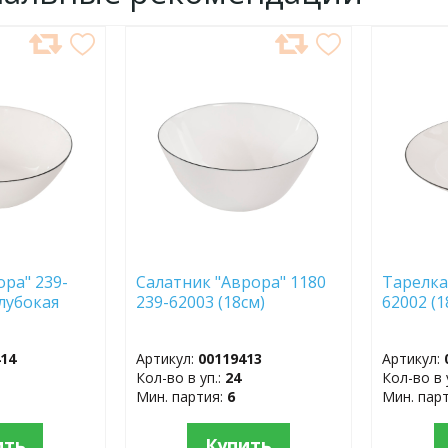
ДОБАВИТЬ
ДОБ
В
В
ИЗБРАННОЕ
ИЗБР
ора" 239-
Салатник "Аврора" 1180
Тарелка
глубокая
239-62003 (18см)
62002 (
414
Артикул:
00119413
Артикул:
Кол-во в уп.:
24
Кол-во в 
Мин. партия:
6
Мин. пар
ить
Купить