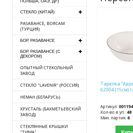
ПОЛЬША, ОАЭ, ДР.)
СТЕКЛО (КИТАЙ)
ДОБАВИТЬ
В
PASABAHCE, BORCAM
ИЗБРАННОЕ
(ТУРЦИЯ)
БОР, PASABAHCE
БОР, PASABAHCE (С
ДЕКОРОМ)
ОПЫТНЫЙ СТЕКОЛЬНЫЙ
ЗАВОД
Тарелка "Авр
СТЕКЛО "LAVENIR" (РОССИЯ)
62004 (15см) 
НЕМАН (БЕЛАРУСЬ)
Артикул:
00119
ХРУСТАЛЬ (БАХМЕТЬЕВСКИЙ
Кол-во в уп.:
48
ЗАВОД)
Мин. партия:
6
СТЕКЛЯННЫЕ КРЫШКИ
Куп
"ТИМА"