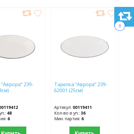
АВИТЬ
ДОБАВИТЬ
В
0
АННОЕ
ИЗБРАННОЕ
 "Аврора" 239-
Тарелка "Аврора" 239-
18см)
62001 (25см)
00119412
Артикул:
00119411
уп.:
48
Кол-во в уп.:
36
тия:
6
Мин. партия:
6
Купить
Купить