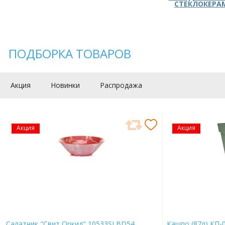
СТЕКЛОКЕРА
ПОДБОРКА ТОВАРОВ
Акция
Новинки
Распродажа
Акция
Акция
Салатник "Свит Оркид" 10533SLBD54
Кашпо (87л) КП-0