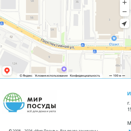
И
г
1
М
© 2008—2026 «Мир Посуды». Все права защищены.