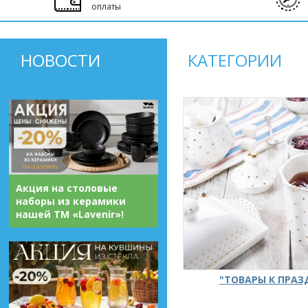
оплаты
НОВОСТИ
КАТЕГОРИИ
Акция на столовые
наборы из керамики
нашей ТМ «Lavenir»!
"ТОВАРЫ К ПРА