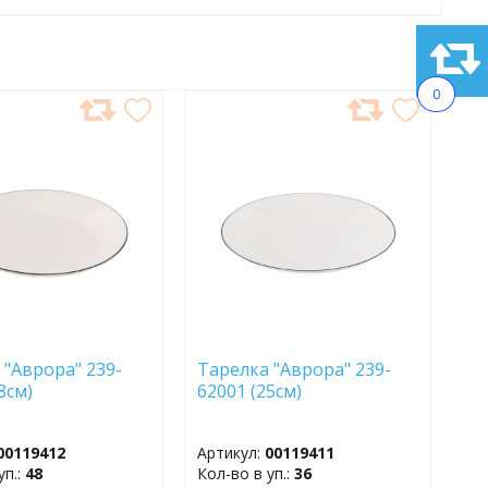
0
АВИТЬ
ДОБАВИТЬ
В
АННОЕ
ИЗБРАННОЕ
 "Аврора" 239-
Тарелка "Аврора" 239-
18см)
62001 (25см)
00119412
Артикул:
00119411
уп.:
48
Кол-во в уп.:
36