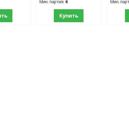
Мин. партия:
6
Мин. пар
ить
Купить