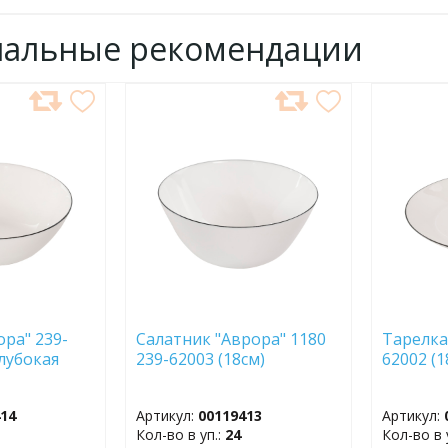
нальные рекомендации
ДОБАВИТЬ
ДОБ
В
В
ИЗБРАННОЕ
ИЗБР
ора" 239-
Салатник "Аврора" 1180
Тарелка
глубокая
239-62003 (18см)
62002 (
414
Артикул:
00119413
Артикул:
Кол-во в уп.:
24
Кол-во в 