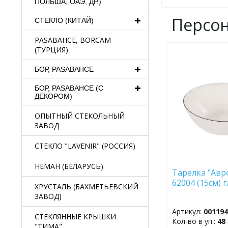
ПОЛЬША, ОАЭ, ДР.)
Персо
СТЕКЛО (КИТАЙ)
PASABAHCE, BORCAM
(ТУРЦИЯ)
ДОБАВИТЬ
В
БОР, PASABAHCE
ИЗБРАННОЕ
БОР, PASABAHCE (С
ДЕКОРОМ)
ОПЫТНЫЙ СТЕКОЛЬНЫЙ
ЗАВОД
СТЕКЛО "LAVENIR" (РОССИЯ)
НЕМАН (БЕЛАРУСЬ)
Тарелка "Авр
62004 (15см) 
ХРУСТАЛЬ (БАХМЕТЬЕВСКИЙ
ЗАВОД)
Артикул:
00119
СТЕКЛЯННЫЕ КРЫШКИ
Кол-во в уп.:
48
"ТИМА"