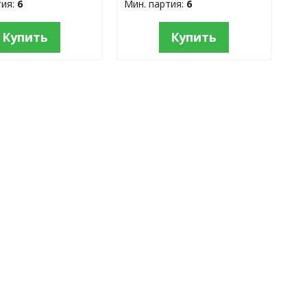
тия:
6
Мин. партия:
6
Купить
Купить