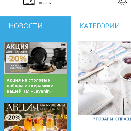
оплаты
НОВОСТИ
КАТЕГОРИИ
Акция на столовые
наборы из керамики
нашей ТМ «Lavenir»!
"ТОВАРЫ К ПРА