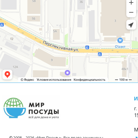
И
г
1
М
© 2008—2026 «Мир Посуды». Все права защищены.