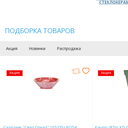
СТЕКЛОКЕРА
ПОДБОРКА ТОВАРОВ
Акция
Новинки
Распродажа
Акция
Акция
Салатник "Свит Оркид" 10533SLBD54
Кашпо (87л) КП-0