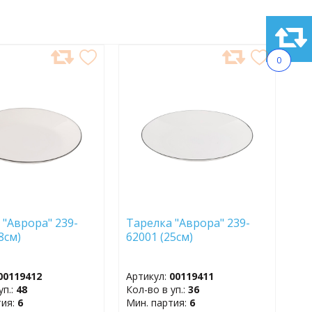
0
АВИТЬ
ДОБАВИТЬ
В
АННОЕ
ИЗБРАННОЕ
 "Аврора" 239-
Тарелка "Аврора" 239-
18см)
62001 (25см)
00119412
Артикул:
00119411
уп.:
48
Кол-во в уп.:
36
тия:
6
Мин. партия:
6