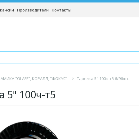
кансии
Производители
Контакты
АМИКА "OLAFF", КОРАЛЛ, "ФОКУС"
Тарелка 5" 100ч-т5 6/96шт.
а 5" 100ч-т5