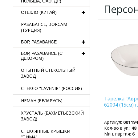
ПОЛЬША, ОАЭ, ДР.)
Персо
СТЕКЛО (КИТАЙ)
PASABAHCE, BORCAM
ДОБАВИТЬ
(ТУРЦИЯ)
В
ИЗБРАННОЕ
БОР, PASABAHCE
БОР, PASABAHCE (С
ДЕКОРОМ)
ОПЫТНЫЙ СТЕКОЛЬНЫЙ
ЗАВОД
СТЕКЛО "LAVENIR" (РОССИЯ)
Тарелка "Авр
НЕМАН (БЕЛАРУСЬ)
62004 (15см) 
ХРУСТАЛЬ (БАХМЕТЬЕВСКИЙ
ЗАВОД)
Артикул:
00119
Кол-во в уп.:
48
СТЕКЛЯННЫЕ КРЫШКИ
Мин. партия:
6
"ТИМА"