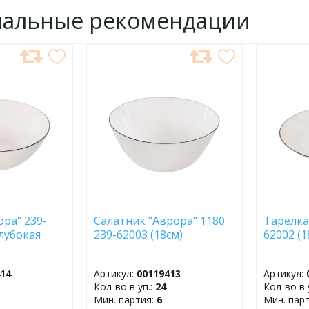
нальные рекомендации
ДОБАВИТЬ
ДОБ
В
В
ИЗБРАННОЕ
ИЗБР
ора" 239-
Салатник "Аврора" 1180
Тарелка
глубокая
239-62003 (18см)
62002 (
414
Артикул:
00119413
Артикул:
Кол-во в уп.:
24
Кол-во в 
Мин. партия:
6
Мин. пар