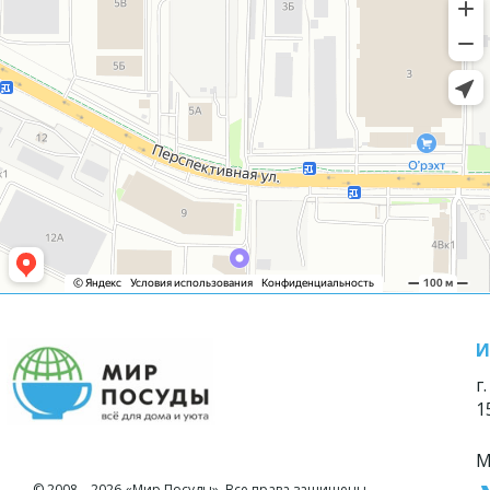
И
г
1
М
© 2008—2026 «Мир Посуды». Все права защищены.