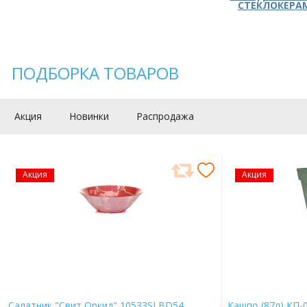
СТЕКЛОКЕРА
ПОДБОРКА ТОВАРОВ
Акция
Новинки
Распродажа
Акция
Акция
Салатник "Свит Оркид" 10533SLBD54
Кашпо (87л) КП-0