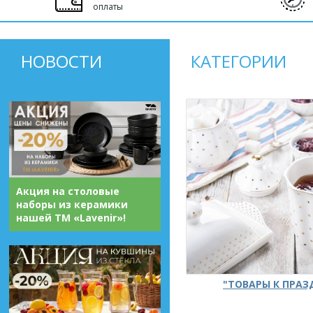
оплаты
НОВОСТИ
КАТЕГОРИИ
Акция на столовые
наборы из керамики
нашей ТМ «Lavenir»!
"ТОВАРЫ К ПРА