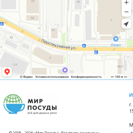
И
г
1
М
© 2008—2026 «Мир Посуды». Все права защищены.