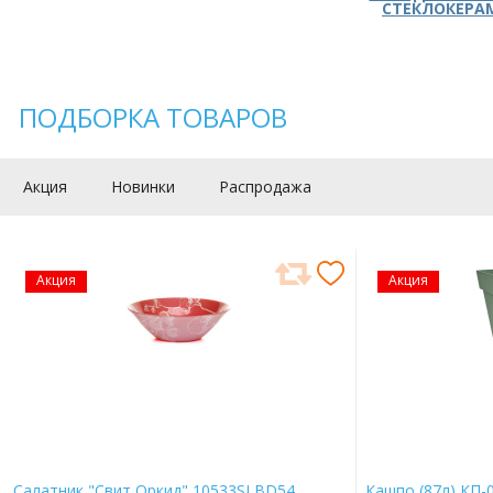
СТЕКЛОКЕРА
ПОДБОРКА ТОВАРОВ
Акция
Новинки
Распродажа
Акция
Акция
Салатник "Свит Оркид" 10533SLBD54
Кашпо (87л) КП-0