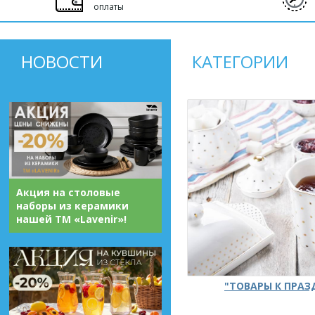
оплаты
НОВОСТИ
КАТЕГОРИИ
Акция на столовые
наборы из керамики
нашей ТМ «Lavenir»!
"ТОВАРЫ К ПРА