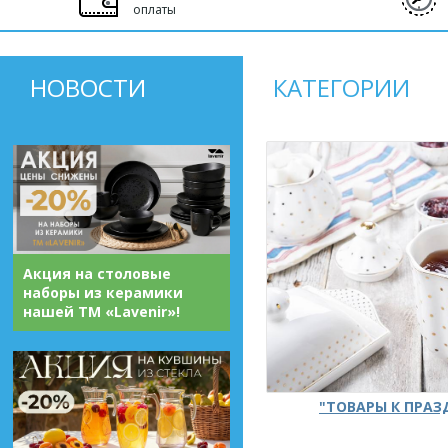
оплаты
НОВОСТИ
КАТЕГОРИИ
Акция на столовые
наборы из керамики
нашей ТМ «Lavenir»!
"ТОВАРЫ К ПРА