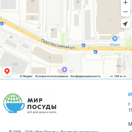
И
г
1
М
© 2008—2026 «Мир Посуды». Все права защищены.