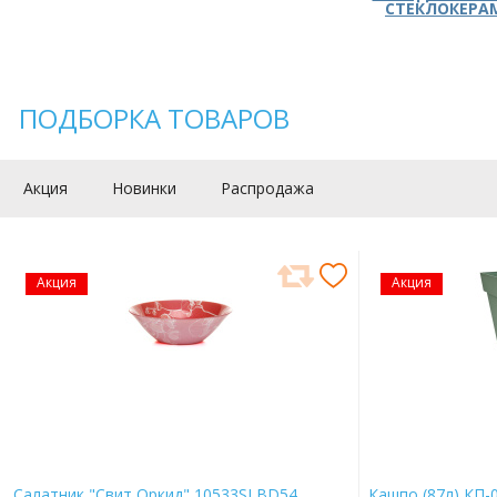
СТЕКЛОКЕРА
ПОДБОРКА ТОВАРОВ
Акция
Новинки
Распродажа
Акция
Акция
Салатник "Свит Оркид" 10533SLBD54
Кашпо (87л) КП-0