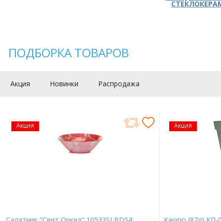
СТЕКЛОКЕРА
ПОДБОРКА ТОВАРОВ
Акция
Новинки
Распродажа
Акция
Акция
Салатник "Свит Оркид" 10533SLBD54
Кашпо (87л) КП-0