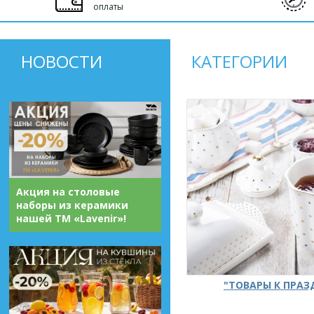
оплаты
НОВОСТИ
КАТЕГОРИИ
Акция на столовые
наборы из керамики
нашей ТМ «Lavenir»!
"ТОВАРЫ К ПРА