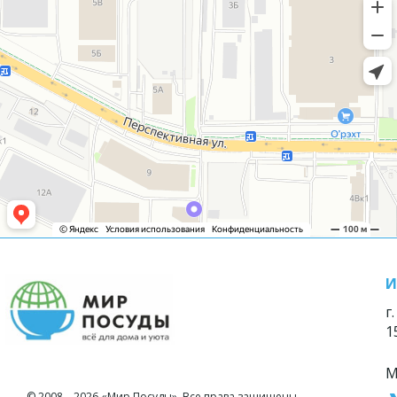
И
г
1
М
© 2008—2026 «Мир Посуды». Все права защищены.